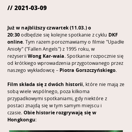
// 2021-03-09
Już w najbliższy czwartek (11.03.) o
20:30
odbędzie się kolejne spotkanie z cyklu
DKF
online
. Tym razem porozmawiamy o filmie
"Upadłe
Anioły"
("Fallen Angels") z 1995 roku, w
reżyserii
Wong Kar-waia
. Spotkanie rozpocznie się
od krótkiego wprowadzenia przygotowanego przez
naszego wykładowcę –
Piotra Gorszczyńskiego
.
Film składa się z dwóch historii
,
które nie mają ze
sobą wiele wspólnego, poza kilkoma
przypadkowymi spotkaniami, gdy niektóre z
postaci znajdą się w tym samym miejscu i
czasie.
Obie historie rozgrywają się w
Hongkongu
: