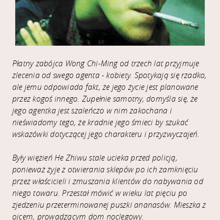
Płatny zabójca Wong Chi-Ming od trzech lat przyjmuje
zlecenia od swego agenta - kobiety. Spotykają się rzadko,
ale jemu odpowiada fakt, że jego życie jest planowane
przez kogoś innego. Zupełnie samotny, domyśla się, że
jego agentka jest szaleńczo w nim zakochana i
nieświadomy tego, że kradnie jego śmieci by szukać
wskazówki dotyczącej jego charakteru i przyzwyczajeń.
Były więzień He Zhiwu stale ucieka przed policją,
ponieważ żyje z otwierania sklepów po ich zamknięciu
przez właścicieli i zmuszania klientów do nabywania od
niego towaru. Przestał mówić w wieku lat pięciu po
zjedzeniu przeterminowanej puszki ananasów. Mieszka z
ojcem, prowadzącym dom noclegowy.