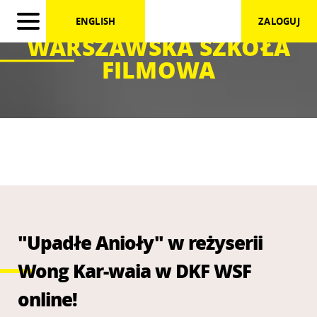
ENGLISH
ZALOGUJ
WARSZAWSKA SZKOŁA
FILMOWA
"Upadłe Anioły" w reżyserii
Wong Kar-waia w DKF WSF
online!