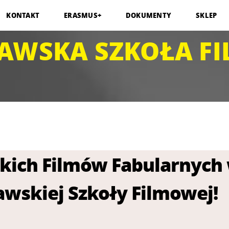
KONTAKT
ERASMUS+
DOKUMENTY
SKLEP
AWSKA SZKOŁA F
skich Filmów Fabularnych 
zawskiej Szkoły Filmowej!