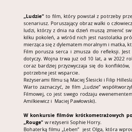
„Ludzie”
to film, który powstał z potrzeby prz
scenariusz. Poruszający obraz walki o człowiec
ludzi, którzy z dnia na dzień muszą zmienić sw
kilku pokoleń, a wśród nich jest nastolatka pr
mierząca się z dylematem moralnym i matka, k
Film porusza serca i zmusza do refleksji. Jest
dotyczy. Wojna trwa już od 10 lat, a w 2022 ro
coraz bardziej przyzwyczaja się do konfliktów, 
potrzebne jest wsparcie.
Reżyserami filmu są Maciej Ślesicki i Filip Hillesl
Warto zaznaczyć, że film „Ludzie” współtworzy
Filmowej, co jest swego rodzaju ewenementem.
Amilkiewicz i Maciej Pawłowski).
W konkursie filmów krótkometrażowych poj
„Rouge"
w reżyserii Sophie Horry.
Bohaterką filmu
„
Leben” jest Olga, która wpro