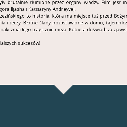
y brutalnie tłumione przez organy władzy. Film jest i
gora Iljasha i Katsiaryny Andreyvej.
Brzezińskiego to historia, która ma miejsce tuż przed
nia rzeczy. Błotne ślady pozostawione w domu, tajemnicze
znaki zmarłego tragicznie męża. Kobieta doświadcza zjawisk
 dalszych sukcesów!