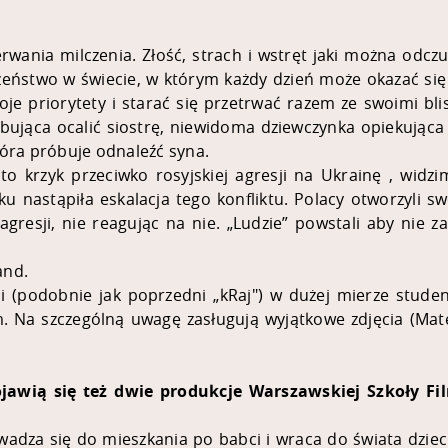
erwania milczenia. Złość, strach i wstręt jaki można odc
zeństwo w świecie, w którym każdy dzień może okazać się 
oje priorytety i starać się przetrwać razem ze swoimi bl
óbująca ocalić siostrę, niewidoma dziewczynka opiekująca 
tóra próbuje odnaleźć syna.
 to krzyk przeciwko rosyjskiej agresji na Ukrainę , widzim
ku nastąpiła eskalacja tego konfliktu. Polacy otworzyli 
agresji, nie reagując na nie.
„
Ludzie” powstali aby nie z
and.
li (podobnie jak poprzedni „kRaj") w dużej mierze studen
 Na szczególną uwagę zasługują wyjątkowe zdjęcia (Mate
awią się też dwie produkcje Warszawskiej Szkoły Fi
wadza się do mieszkania po babci i wraca do świata dzie