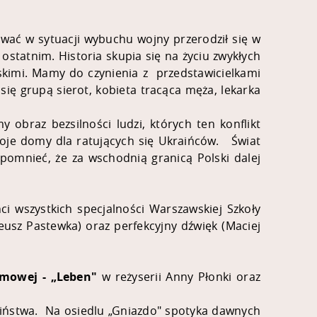
zuwać w sytuacji wybuchu wojny przerodził się w
ostatnim. Historia skupia się na życiu zwykłych
iskimi. Mamy do czynienia z przedstawicielkami
się grupą sierot, kobieta tracąca męża, lekarka
y obraz bezsilności ludzi, których ten konflikt
swoje domy dla ratujących się Ukraińców. Świat
apomnieć, że za wschodnią granicą Polski dalej
ci wszystkich specjalności Warszawskiej Szkoły
usz Pastewka) oraz perfekcyjny dźwięk (Maciej
lmowej -
„
Leben"
w reżyserii Anny Płonki oraz
ciństwa. Na osiedlu „Gniazdo" spotyka dawnych