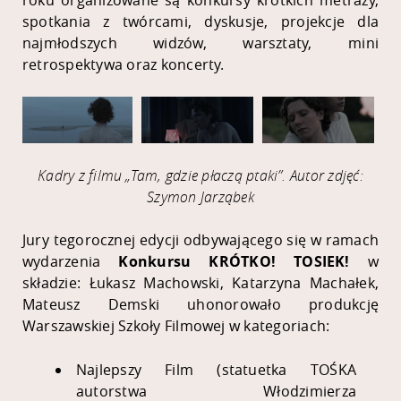
roku organizowane są konkursy krótkich metraży,
spotkania z twórcami, dyskusje, projekcje dla
najmłodszych widzów, warsztaty, mini
retrospektywa oraz koncerty.
Kadry z filmu „Tam, gdzie płaczą ptaki”. Autor zdjęć:
Szymon Jarząbek
Jury tegorocznej edycji odbywającego się w ramach
wydarzenia
Konkursu KRÓTKO! TOSIEK!
w
składzie:
Łukasz Machowski, Katarzyna Machałek,
Mateusz Demski
uhonorowało produkcję
Warszawskiej Szkoły Filmowej w kategoriach:
Najlepszy Film (statuetka TOŚKA
autorstwa Włodzimierza