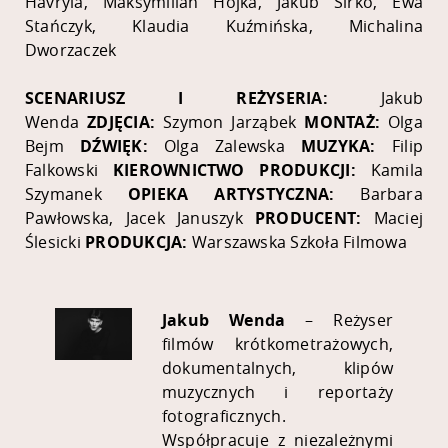
Havryla, Maksymilian Hojka, Jakub Sirko, Ewa
Stańczyk, Klaudia Kuźmińska, Michalina
Dworzaczek
SCENARIUSZ I REŻYSERIA:
Jakub
Wenda
ZDJĘCIA:
Szymon Jarząbek
MONTAŻ:
Olga
Bejm
DŹWIĘK:
Olga Zalewska
MUZYKA:
Filip
Falkowski
KIEROWNICTWO PRODUKCJI:
Kamila
Szymanek
OPIEKA ARTYSTYCZNA:
Barbara
Pawłowska, Jacek Januszyk
PRODUCENT:
Maciej
Ślesicki
PRODUKCJA:
Warszawska Szkoła Filmowa
Jakub Wenda
–
Reżyser
filmów krótkometrażowych,
dokumentalnych, klipów
muzycznych i reportaży
fotograficznych.
Współpracuje z niezależnymi