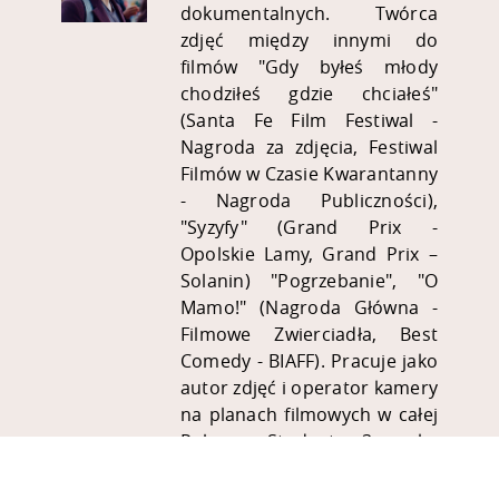
dokumentalnych. Twórca
zdjęć między innymi do
filmów "Gdy byłeś młody
chodziłeś gdzie chciałeś"
(Santa Fe Film Festiwal -
Nagroda za zdjęcia, Festiwal
Filmów w Czasie Kwarantanny
- Nagroda Publiczności),
"Syzyfy" (Grand Prix -
Opolskie Lamy, Grand Prix –
Solanin) "Pogrzebanie", "O
Mamo!" (Nagroda Główna -
Filmowe Zwierciadła, Best
Comedy - BIAFF). Pracuje jako
autor zdjęć i operator kamery
na planach filmowych w całej
Polsce. Student 3 roku
realizacji obrazu filmowego
Warszawskiej Szkoły Filmowej.