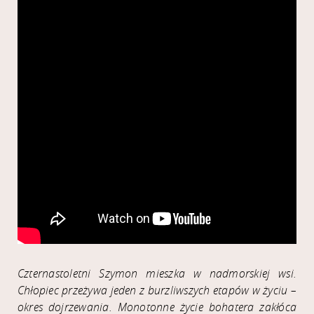
Czternastoletni Szymon mieszka w nadmorskiej wsi.
Chłopiec przeżywa jeden z burzliwszych etapów w życiu –
okres dojrzewania. Monotonne życie bohatera zakłóca