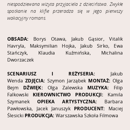
niespodziewana wizyta przyjaciela z dzieciństwa. Zwykłe
spotkanie na klifie przeradza się w jego pierwszy
wakacyjny romans.
OBSADA:
Borys Otawa, Jakub Gąsior, Vitalik
Havryla, Maksymilian Hojka, Jakub Sirko, Ewa
Stańczyk, Klaudia Kuźmińska, Michalina
Dworzaczek
SCENARIUSZ I REŻYSERIA:
Jakub
Wenda
ZDJĘCIA:
Szymon Jarząbek
MONTAŻ:
Olga
Bejm
DŹWIĘK:
Olga Zalewska
MUZYKA:
Filip
Falkowski
KIEROWNICTWO PRODUKCJI:
Kamila
Szymanek
OPIEKA ARTYSTYCZNA:
Barbara
Pawłowska, Jacek Januszyk
PRODUCENT:
Maciej
Ślesicki
PRODUKCJA:
Warszawska Szkoła Filmowa