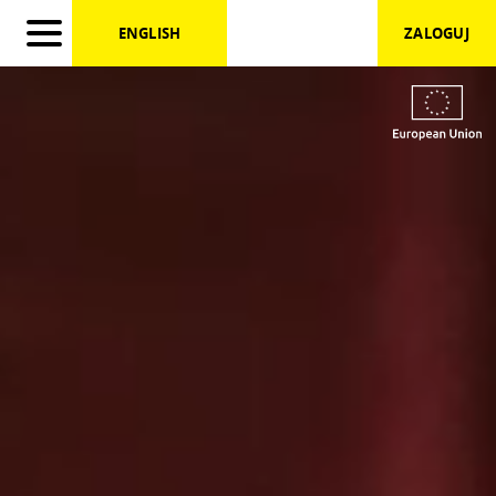
})
ENGLISH
ZALOGUJ